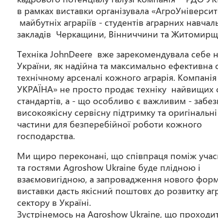
в рамках виставки організувала «АгроУніверсит
майбутніх аграріїв - студентів аграрних навчал
закладів Черкащини, Вінниччини та Житомирщ
Техніка JohnDeere вже зарекомендувала себе 
України, як надійна та максимально ефективна 
технічному арсеналі кожного аграрія. Компані
УКРАЇНА» не просто продає техніку найвищих 
стандартів, а - що особливо є важливим - забе
високоякісну сервісну підтримку та оригінальні
частини для безперебійної роботи кожного
господарства.
Ми щиро переконані, що співпраця поміж уча
та гостями Agroshow Ukraine буде плідною і
взаємовигідною, а запровадження нового фор
виставки дасть якісний поштовх до розвитку аг
сектору в Україні.
Зустрінемось на Agroshow Ukraine, що проходи