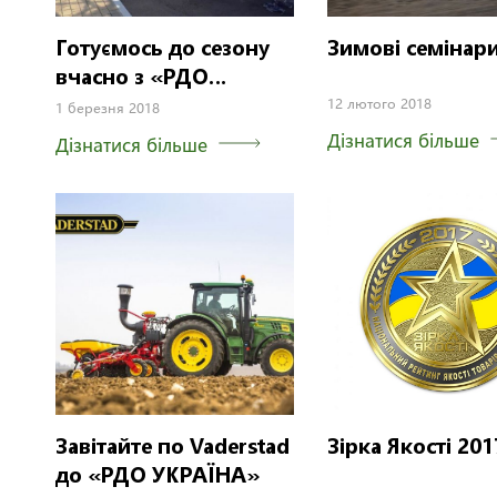
Готуємось до сезону
Зимові семінари
вчасно з «РДО
УКРАЇНА»
12 лютого 2018
1 березня 2018
Дізнатися більше
Дізнатися більше
Завітайте по Vaderstad
Зірка Якості 201
до «РДО УКРАЇНА»