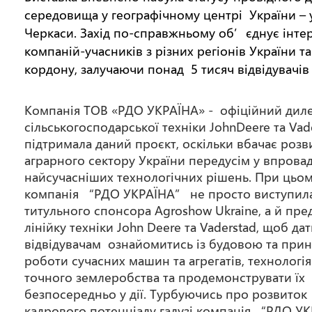
середовища у географічному центрі України – у
Черкаси. Захід по-справжньому об’єднує інте
компаній-учасників з різних регіонів України та 
кордону, залучаючи понад 5 тисяч відвідувачі
Компанія ТОВ «РДО УКРАЇНА» - офіційний дил
сільськогосподарської техніки JohnDeere та Vade
підтримала даний проєкт, оскільки вбачає розв
аграрного сектору України передусім у впрова
найсучасніших технологічних рішень. При цьо
компанія “РДО УКРАЇНА” не просто виступила 
титульного спонсора Agroshow Ukraine, а й пре
лінійку техніки John Deere та Vaderstad, щоб да
відвідувачам ознайомитись із будовою та при
роботи сучасних машин та агрегатів, технологі
точного землеробства та продемонструвати їх
безпосередньо у дії. Турбуючись про розвиток
кадрового потенціалу галузі компанія “РДО У