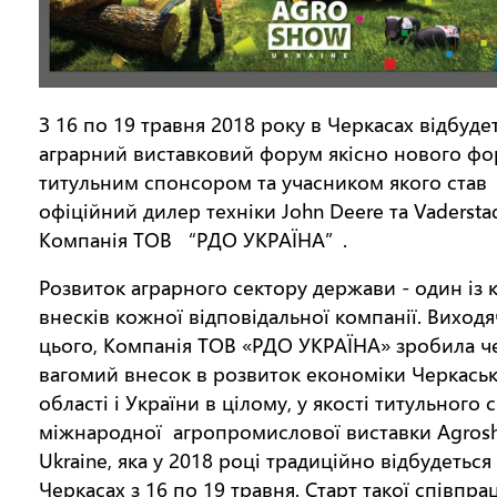
З 16 по 19 травня 2018 року в Черкасах відбуде
аграрний виставковий форум якісно нового фо
титульним спонсором та учасником якого став
офіційний дилер техніки John Deere та Vadersta
Компанія ТОВ “РДО УКРАЇНА”.
Розвиток аграрного сектору держави - один із
внесків кожної відповідальної компанії. Виходя
цього, Компанія ТОВ «РДО УКРАЇНА» зробила ч
вагомий внесок в розвиток економіки Черкаськ
області і України в цілому, у якості титульного
міжнародної агропромислової виставки Agros
Ukraine, яка у 2018 році традиційно відбудеться
Черкасах з 16 по 19 травня. Старт такої співпрац