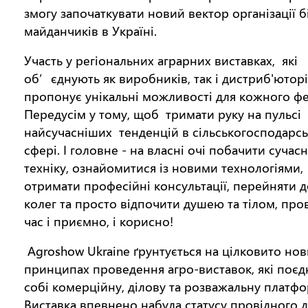
змогу започаткувати новий вектор організації б
майданчиків в Україні.
Участь у регіональних аграрних виставках, які
об’єднують як виробників, так і дистриб'ютор
пропонує унікальні можливості для кожного ф
Передусім у тому, щоб тримати руку на пульсі
найсучасніших тенденцій в сільськогосподарсь
сфері. І головне - на власні очі побачити сучас
техніку, ознайомитися із новими технологіями,
отримати професійні консультації, перейняти д
колег та просто відпочити душею та тілом, про
час і приємно, і корисно!
Agroshow Ukraine ґрунтується на цілковито нов
принципах проведення агро-виставок, які поєд
собі комерційну, ділову та розважальну платф
Виставка впевнено набула статусу провідного 